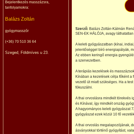
Bejelentkezés masszázsra,
tanfolyamokra:
Balázs Zoltán
Szerző:
Balázs Zoltán-Kálmán Ren
gyógymasszőr
SEN-EK HÁLÓJA, avagy láthatatlan 
(+36) 70 510 36 64
A keleti gyógyászatban (kínai, india
jelentőséggel bíró energiapályák, m
Szeged, Földmíves u 23.
Az ebben keringő energia gyengülé
a szervezetben.
A terápiás kezelések és masszázsok 
Kínában a kezelések célja főként a f
vezető út miatt szükséges. Ha a tes
fókuszálni.
A thai orvoslásra mindkét törekvés i
és Kínával, így mindkét ország gyógy
A hagyományos keleti gyógyászat 72
gyógyászat ezek közül 10 fő vezeték
A thai orvoslás megalapozójának, do
ásványokkal történő gyógyítást, vala