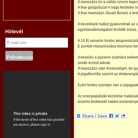
A masszázs és a vallás szoros kapcs
A thai gyógyászat 4 nagy területre o
A thai masszázs (Nuad Boran) a test
A kezelések hatást gyakorolnak az 
egymásutániságából tevődik össze, 
Hírlevél
A 10 fő vonalon fontos akupresszúr
E pontok masszírozása bizonyos be
A kezelés a páciens számára kellem
simító érzést adnak.
A masszázs után frissességet, de g
A jógafilozófia szerint az életenergiá
Ezért fontos szerepe van a jógagyak
Az energiapályák kezelése hatással 
érzelmi blokkoldó hatást eredménye