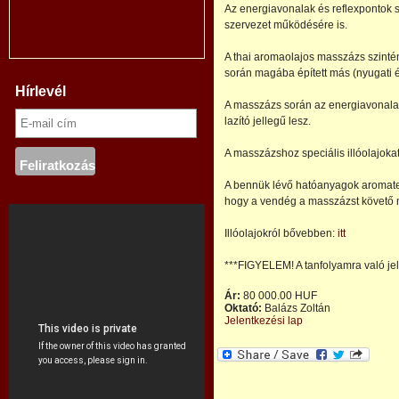
Az energiavonalak és reflexpontok 
szervezet működésére is.
A thai aromaolajos masszázs szintén
során magába épített más (nyugati é
Hírlevél
A masszázs során az energiavonalak
lazító jellegű lesz.
A masszázshoz speciális illóolajoka
A bennük lévő hatóanyagok aromaterá
hogy a vendég a masszázst követő 
Illóolajokról bővebben:
itt
***FIGYELEM! A tanfolyamra való jele
Ár:
80 000.00 HUF
Oktató:
Balázs Zoltán
Jelentkezési lap