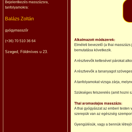
Bejelentkezés masszázsra,
tanfolyamokra:
Balázs Zoltán
gyógymasszőr
Alkalmazott módszerek:
(+36) 70 510 36 64
Elméleti bevezető (a thai masszázs j
bemutatása következik.
Szeged, Földmíves u 23.
A résztvevők kettesével párokat alk
A résztvevők a tananyagot szöveges,
A tanfolyamokat vizsga zárja, melyn
Szükséges felszerelés (amit hozni sz
Thai aromaolajos masszázs:
A thai gyógyászat az emberi testen
szerepük van az egészség szempontjá
Gyengülésük, vagy a bennük létrej